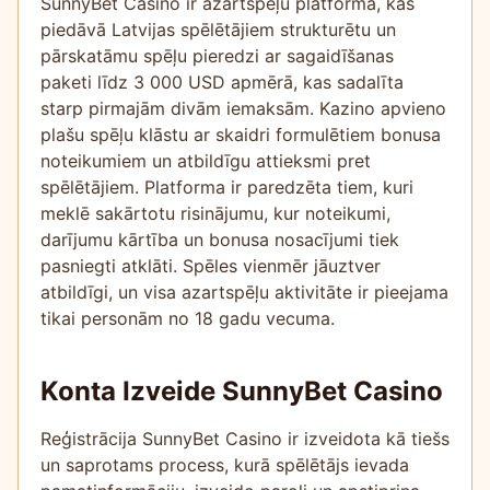
SunnyBet Casino ir azartspēļu platforma, kas
piedāvā Latvijas spēlētājiem strukturētu un
pārskatāmu spēļu pieredzi ar sagaidīšanas
paketi līdz 3 000 USD apmērā, kas sadalīta
starp pirmajām divām iemaksām. Kazino apvieno
plašu spēļu klāstu ar skaidri formulētiem bonusa
noteikumiem un atbildīgu attieksmi pret
spēlētājiem. Platforma ir paredzēta tiem, kuri
meklē sakārtotu risinājumu, kur noteikumi,
darījumu kārtība un bonusa nosacījumi tiek
pasniegti atklāti. Spēles vienmēr jāuztver
atbildīgi, un visa azartspēļu aktivitāte ir pieejama
tikai personām no 18 gadu vecuma.
Konta Izveide SunnyBet Casino
Reģistrācija SunnyBet Casino ir izveidota kā tiešs
un saprotams process, kurā spēlētājs ievada