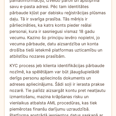
pamatinformāciju, izveido paroli un apstiprina
savu e-pasta adresi. Pēc tam identitātes
pārbaude kļūst par dabisku reģistrācijas plūsmas
daļu. Tā ir svarīga prasība. Tās mērķis ir
pārliecināties, ka katrs konts pieder reālai
personai, kura ir sasniegusi vismaz 18 gadu
vecumu. Kazino šo principu ievēro nopietni, jo
vecuma pārbaude, datu aizsardzība un konta
drošība tieši ietekmē platformas uzticamību un
atbilstību nozares prasībām.
KYC process jeb klienta identifikācijas pārbaude
nozīmē, ka spēlētājam var būt jāaugšupielādē
derīgs personu apliecinošs dokuments un
adreses apliecinājums. Šādi soļi ir ierasta prakse
nozarē. Tie palīdz aizsargāt kontu pret neatļautu
izmantošanu, mazina krāpšanas risku un
vienlaikus atbalsta AML procedūras, kas tiek
piemērotas finanšu darījumu uzraudzībā.
Platforma apstrādā iesniegtos datus saskaņā ar