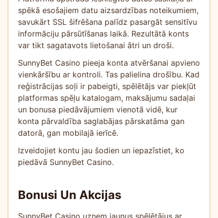
spēkā esošajiem datu aizsardzības noteikumiem,
savukārt SSL šifrēšana palīdz pasargāt sensitīvu
informāciju pārsūtīšanas laikā. Rezultātā konts
var tikt sagatavots lietošanai ātri un droši.
SunnyBet Casino pieeja konta atvēršanai apvieno
vienkāršību ar kontroli. Tas palielina drošību. Kad
reģistrācijas soļi ir pabeigti, spēlētājs var piekļūt
platformas spēļu katalogam, maksājumu sadaļai
un bonusa piedāvājumiem vienotā vidē, kur
konta pārvaldība saglabājas pārskatāma gan
datorā, gan mobilajā ierīcē.
Izveidojiet kontu jau šodien un iepazīstiet, ko
piedāvā SunnyBet Casino.
Bonusi Un Akcijas
SunnyBet Casino uzņem jaunus spēlētājus ar