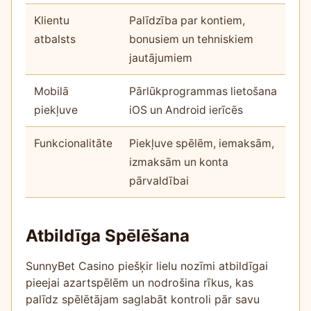
Klientu
Palīdzība par kontiem,
atbalsts
bonusiem un tehniskiem
jautājumiem
Mobilā
Pārlūkprogrammas lietošana
piekļuve
iOS un Android ierīcēs
Funkcionalitāte
Piekļuve spēlēm, iemaksām,
izmaksām un konta
pārvaldībai
Atbildīga Spēlēšana
SunnyBet Casino piešķir lielu nozīmi atbildīgai
pieejai azartspēlēm un nodrošina rīkus, kas
palīdz spēlētājam saglabāt kontroli pār savu