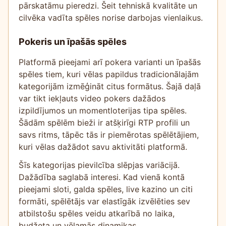
pārskatāmu pieredzi. Šeit tehniskā kvalitāte un
cilvēka vadīta spēles norise darbojas vienlaikus.
Pokeris un īpašās spēles
Platformā pieejami arī pokera varianti un īpašās
spēles tiem, kuri vēlas papildus tradicionālajām
kategorijām izmēģināt citus formātus. Šajā daļā
var tikt iekļauts video pokers dažādos
izpildījumos un momentloterijas tipa spēles.
Šādām spēlēm bieži ir atšķirīgi RTP profili un
savs ritms, tāpēc tās ir piemērotas spēlētājiem,
kuri vēlas dažādot savu aktivitāti platformā.
Šīs kategorijas pievilcība slēpjas variācijā.
Dažādība saglabā interesi. Kad vienā kontā
pieejami sloti, galda spēles, live kazino un citi
formāti, spēlētājs var elastīgāk izvēlēties sev
atbilstošu spēles veidu atkarībā no laika,
budžeta un vēlamās dinamikas.