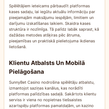
Spēlētājiem ieteicams pārbaudīt platformas
kases sadaļu, lai iegūtu aktuālu informāciju par
pieejamajām maksājumu iespējām, limitiem un
darījumu izskatīšanas laikiem. Skaidra kases
struktūra ir nozīmīga. Tā palīdz labāk saprast, kā
dažādas metodes atšķiras pēc ātruma,
pieejamības un praktiskā pielietojuma ikdienas
lietošanā.
Klientu Atbalsts Un Mobilā
Pielāgošana
SunnyBet Casino nodrošina spēlētāju atbalstu,
izmantojot saziņas kanālus, kas norādīti
platformas palīdzības sadaļā. Sakārtots klientu
serviss ir viena no nopietnas tiešsaistes
azartspēļu platformas pamatdaļām, un kazino