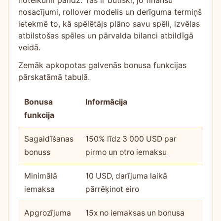
nosacījumi, rollover modelis un derīguma termiņš
ietekmē to, kā spēlētājs plāno savu spēli, izvēlas
atbilstošas spēles un pārvalda bilanci atbildīgā
veidā.
Zemāk apkopotas galvenās bonusa funkcijas
pārskatāmā tabulā.
Bonusa
Informācija
funkcija
Sagaidīšanas
150% līdz 3 000 USD par
bonuss
pirmo un otro iemaksu
Minimālā
10 USD, darījuma laikā
iemaksa
pārrēķinot eiro
Apgrozījuma
15x no iemaksas un bonusa