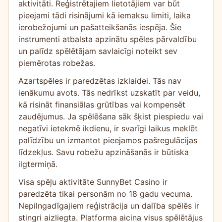
aktivitāti. Reģistrētajiem lietotājiem var būt
pieejami tādi risinājumi kā iemaksu limiti, laika
ierobežojumi un pašatteikšanās iespēja. Šie
instrumenti atbalsta apzinātu spēles pārvaldību
un palīdz spēlētājam savlaicīgi noteikt sev
piemērotas robežas.
Azartspēles ir paredzētas izklaidei. Tās nav
ienākumu avots. Tās nedrīkst uzskatīt par veidu,
kā risināt finansiālas grūtības vai kompensēt
zaudējumus. Ja spēlēšana sāk šķist piespiedu vai
negatīvi ietekmē ikdienu, ir svarīgi laikus meklēt
palīdzību un izmantot pieejamos pašregulācijas
līdzekļus. Savu robežu apzināšanās ir būtiska
ilgtermiņā.
Visa spēļu aktivitāte SunnyBet Casino ir
paredzēta tikai personām no 18 gadu vecuma.
Nepilngadīgajiem reģistrācija un dalība spēlēs ir
stingri aizliegta. Platforma aicina visus spēlētājus