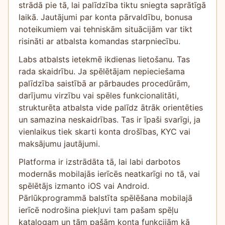
strādā pie tā, lai palīdzība tiktu sniegta saprātīgā
laikā. Jautājumi par konta pārvaldību, bonusa
noteikumiem vai tehniskām situācijām var tikt
risināti ar atbalsta komandas starpniecību.
Labs atbalsts ietekmē ikdienas lietošanu. Tas
rada skaidrību. Ja spēlētājam nepieciešama
palīdzība saistībā ar pārbaudes procedūrām,
darījumu virzību vai spēles funkcionalitāti,
strukturēta atbalsta vide palīdz ātrāk orientēties
un samazina neskaidrības. Tas ir īpaši svarīgi, ja
vienlaikus tiek skarti konta drošības, KYC vai
maksājumu jautājumi.
Platforma ir izstrādāta tā, lai labi darbotos
modernās mobilajās ierīcēs neatkarīgi no tā, vai
spēlētājs izmanto iOS vai Android.
Pārlūkprogrammā balstīta spēlēšana mobilajā
ierīcē nodrošina piekļuvi tam pašam spēļu
katalogam un tām pašām konta funkcijām kā