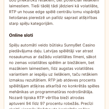
dod priekšroku retākiem, bet potenciāli lielākiem
laimestiem. Tieši tādēļ tādi jēdzieni kā volatilāte,
RTP un house edge spēlē centrālu lomu vispārējā
lietošanas pieredzē un palīdz saprast atšķirības
starp spēļu kategorijām.
Online sloti
Spēļu automāti veido būtisku SunnyBet Casino
piedāvājuma daļu. Latvijas spēlētāji var atrast
nosaukumus ar dažādu volatilātes līmeni, sākot
no zemas volatilātes spēlēm ar biežākiem, bet
mazākiem laimestiem, līdz augstas volatilātes
variantiem ar iespēju uz lielākiem, taču retākiem
izmaksu rezultātiem. RTP jeb atdeves procents
spēlētājam atšķiras atkarībā no konkrētās spēles
mehānikas un programmatūras nodrošinātāja.
Nozarē tipiska RTP vērtība bieži atrodas
aptuveni 94 līdz 97 procentu robežās. Precīzi