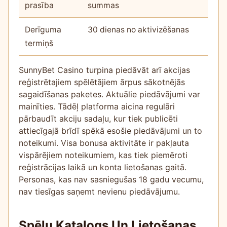
prasība
summas
Derīguma
30 dienas no aktivizēšanas
termiņš
SunnyBet Casino turpina piedāvāt arī akcijas
reģistrētajiem spēlētājiem ārpus sākotnējās
sagaidīšanas paketes. Aktuālie piedāvājumi var
mainīties. Tādēļ platforma aicina regulāri
pārbaudīt akciju sadaļu, kur tiek publicēti
attiecīgajā brīdī spēkā esošie piedāvājumi un to
noteikumi. Visa bonusa aktivitāte ir pakļauta
vispārējiem noteikumiem, kas tiek piemēroti
reģistrācijas laikā un konta lietošanas gaitā.
Personas, kas nav sasniegušas 18 gadu vecumu,
nav tiesīgas saņemt nevienu piedāvājumu.
Spēļu Katalogs Un Lietošanas