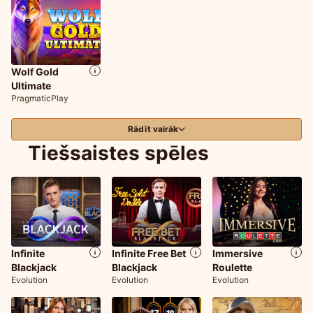
Wolf Gold
Ultimate
PragmaticPlay
Rādīt vairāk
Tiešsaistes spēles
Infinite
Infinite Free Bet
Immersive
Blackjack
Blackjack
Roulette
Evolution
Evolution
Evolution