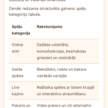
Zemāk redzama strukturēta galveno spēļu
kategoriju tabula.
Spēļu
Raksturojums
kategorija
Online
Dažāda volatilāte,
sloti
bonusfunkcijas, bezmaksas
griezieni un reizinātāji
Galda
Blekdžeks, rulete un bakara
spēles
vairākās versijās
Live
Reāllaika spēles ar īstiem krupjē
kazino
un interaktīvu straumēšanu
Pokeris un
Video pokers un citi alternatīvi