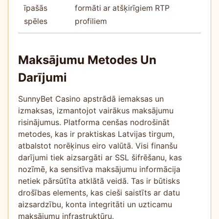
īpašās
formāti ar atšķirīgiem RTP
spēles
profiliem
Maksājumu Metodes Un
Darījumi
SunnyBet Casino apstrādā iemaksas un
izmaksas, izmantojot vairākus maksājumu
risinājumus. Platforma cenšas nodrošināt
metodes, kas ir praktiskas Latvijas tirgum,
atbalstot norēķinus eiro valūtā. Visi finanšu
darījumi tiek aizsargāti ar SSL šifrēšanu, kas
nozīmē, ka sensitīva maksājumu informācija
netiek pārsūtīta atklātā veidā. Tas ir būtisks
drošības elements, kas cieši saistīts ar datu
aizsardzību, konta integritāti un uzticamu
maksājumu infrastruktūru.