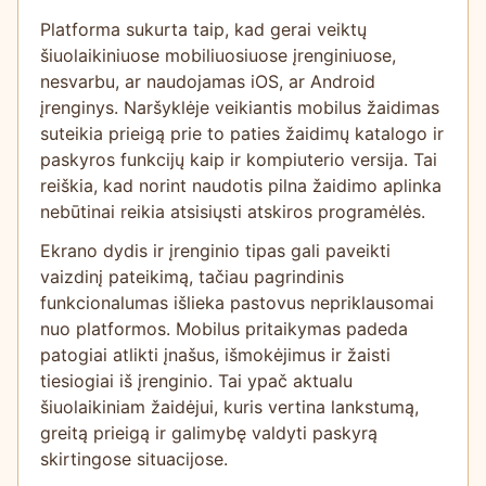
Platforma sukurta taip, kad gerai veiktų
šiuolaikiniuose mobiliuosiuose įrenginiuose,
nesvarbu, ar naudojamas iOS, ar Android
įrenginys. Naršyklėje veikiantis mobilus žaidimas
suteikia prieigą prie to paties žaidimų katalogo ir
paskyros funkcijų kaip ir kompiuterio versija. Tai
reiškia, kad norint naudotis pilna žaidimo aplinka
nebūtinai reikia atsisiųsti atskiros programėlės.
Ekrano dydis ir įrenginio tipas gali paveikti
vaizdinį pateikimą, tačiau pagrindinis
funkcionalumas išlieka pastovus nepriklausomai
nuo platformos. Mobilus pritaikymas padeda
patogiai atlikti įnašus, išmokėjimus ir žaisti
tiesiogiai iš įrenginio. Tai ypač aktualu
šiuolaikiniam žaidėjui, kuris vertina lankstumą,
greitą prieigą ir galimybę valdyti paskyrą
skirtingose situacijose.