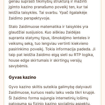
geriau suprasti tikimybių struktūrą ir mažinti
įgimto kazino pranašumo poveikį ten, kur tai
leidžia taisyklės. Tai svarbu. Ypač ilgalaikėje
žaidimo perspektyvoje.
Stalo žaidimuose matematika ir taisyklės yra
glaudžiai susijusios. Kuo aiškiau žaidėjas
supranta statymų tipus, išmokėjimo lenteles ir
veiksmų seką, tuo lengviau vertinti kiekvieno
pasirinkimo poveikį. Tokia informacija padeda. Ji
taip pat leidžia žaidimo eigą sieti su RTP logika,
house edge skirtumais ir skirtingų versijų
savybėmis.
Gyvas kazino
Gyvo kazino skiltis suteikia galimybę dalyvauti
žaidimuose, kuriuos realiu laiku veda tikri krupjė.
Ši žaidimo forma sujungia internetinių lošimų
patogumą su fizinio kazino socialiniu aspektu.