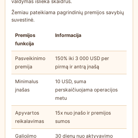
valdymas išlieka skaidrus.
Žemiau pateikiama pagrindinių premijos savybių
suvestinė.
Premijos
Informacija
funkcija
Pasveikinimo
150% iki 3 000 USD per
premija
pirmą ir antrą įnašą
Minimalus
10 USD, suma
įnašas
perskaičiuojama operacijos
metu
Apyvartos
15x nuo įnašo ir premijos
reikalavimas
sumos
Galiojimo
30 dienų nuo aktyvavimo