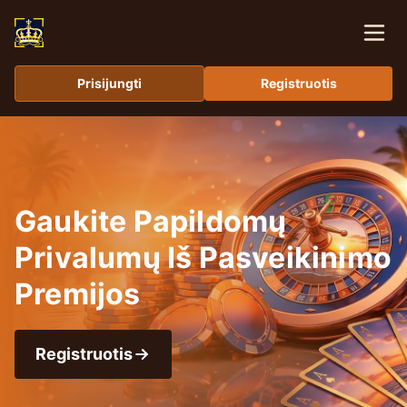
Prisijungti
Registruotis
Gaukite Papildomų
Privalumų Iš Pasveikinimo
Premijos
Registruotis