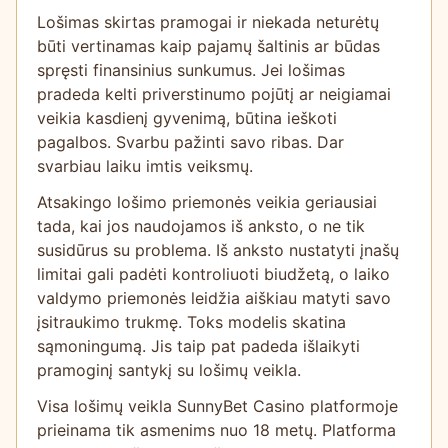
Lošimas skirtas pramogai ir niekada neturėtų
būti vertinamas kaip pajamų šaltinis ar būdas
spręsti finansinius sunkumus. Jei lošimas
pradeda kelti priverstinumo pojūtį ar neigiamai
veikia kasdienį gyvenimą, būtina ieškoti
pagalbos. Svarbu pažinti savo ribas. Dar
svarbiau laiku imtis veiksmų.
Atsakingo lošimo priemonės veikia geriausiai
tada, kai jos naudojamos iš anksto, o ne tik
susidūrus su problema. Iš anksto nustatyti įnašų
limitai gali padėti kontroliuoti biudžetą, o laiko
valdymo priemonės leidžia aiškiau matyti savo
įsitraukimo trukmę. Toks modelis skatina
sąmoningumą. Jis taip pat padeda išlaikyti
pramoginį santykį su lošimų veikla.
Visa lošimų veikla SunnyBet Casino platformoje
prieinama tik asmenims nuo 18 metų. Platforma