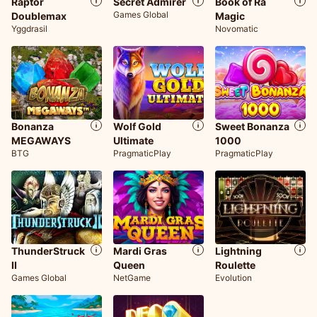
Raptor
Secret Admirer
Book of Ra
Games Global
Doublemax
Magic
Yggdrasil
Novomatic
Bonanza
Wolf Gold
Sweet Bonanza
MEGAWAYS
Ultimate
1000
BTG
PragmaticPlay
PragmaticPlay
ThunderStruck
Mardi Gras
Lightning
II
Queen
Roulette
Games Global
NetGame
Evolution