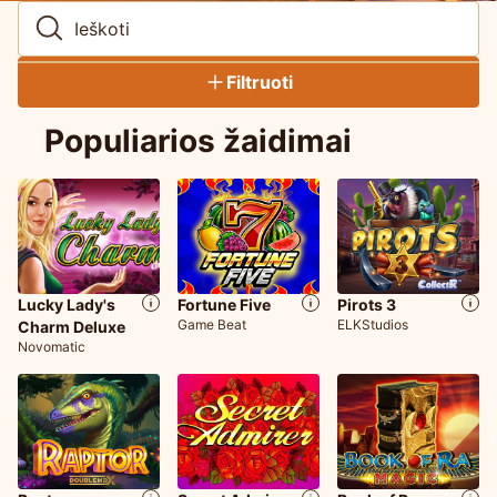
Filtruoti
Populiarios žaidimai
Lucky Lady's
Fortune Five
Pirots 3
Game Beat
ELKStudios
Charm Deluxe
Novomatic