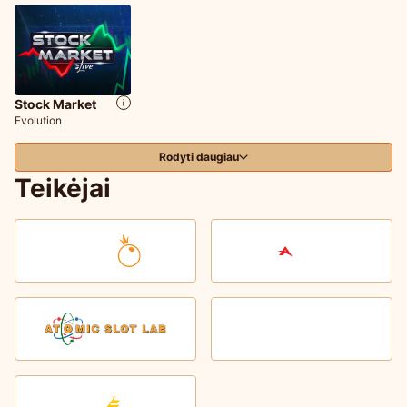
Stock Market
Evolution
Rodyti daugiau
Teikėjai