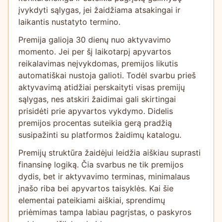
įvykdyti sąlygas, jei žaidžiama atsakingai ir
laikantis nustatyto termino.
Premija galioja 30 dienų nuo aktyvavimo
momento. Jei per šį laikotarpį apyvartos
reikalavimas neįvykdomas, premijos likutis
automatiškai nustoja galioti. Todėl svarbu prieš
aktyvavimą atidžiai perskaityti visas premijų
sąlygas, nes atskiri žaidimai gali skirtingai
prisidėti prie apyvartos vykdymo. Didelis
premijos procentas suteikia gerą pradžią
susipažinti su platformos žaidimų katalogu.
Premijų struktūra žaidėjui leidžia aiškiau suprasti
finansinę logiką. Čia svarbus ne tik premijos
dydis, bet ir aktyvavimo terminas, minimalaus
įnašo riba bei apyvartos taisyklės. Kai šie
elementai pateikiami aiškiai, sprendimų
priėmimas tampa labiau pagrįstas, o paskyros