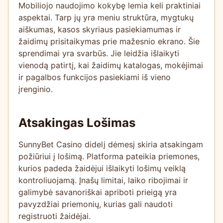
Mobiliojo naudojimo kokybę lemia keli praktiniai
aspektai. Tarp jų yra meniu struktūra, mygtukų
aiškumas, kasos skyriaus pasiekiamumas ir
žaidimų prisitaikymas prie mažesnio ekrano. Šie
sprendimai yra svarbūs. Jie leidžia išlaikyti
vienodą patirtį, kai žaidimų katalogas, mokėjimai
ir pagalbos funkcijos pasiekiami iš vieno
įrenginio.
Atsakingas Lošimas
SunnyBet Casino didelį dėmesį skiria atsakingam
požiūriui į lošimą. Platforma pateikia priemones,
kurios padeda žaidėjui išlaikyti lošimų veiklą
kontroliuojamą. Įnašų limitai, laiko ribojimai ir
galimybė savanoriškai apriboti prieigą yra
pavyzdžiai priemonių, kurias gali naudoti
registruoti žaidėjai.