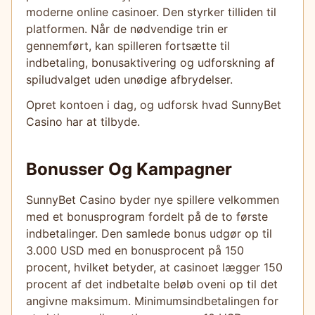
moderne online casinoer. Den styrker tilliden til
platformen. Når de nødvendige trin er
gennemført, kan spilleren fortsætte til
indbetaling, bonusaktivering og udforskning af
spiludvalget uden unødige afbrydelser.
Opret kontoen i dag, og udforsk hvad SunnyBet
Casino har at tilbyde.
Bonusser Og Kampagner
SunnyBet Casino byder nye spillere velkommen
med et bonusprogram fordelt på de to første
indbetalinger. Den samlede bonus udgør op til
3.000 USD med en bonusprocent på 150
procent, hvilket betyder, at casinoet lægger 150
procent af det indbetalte beløb oveni op til det
angivne maksimum. Minimumsindbetalingen for