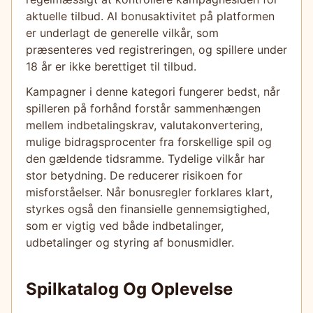
aktuelle tilbud. Al bonusaktivitet på platformen
er underlagt de generelle vilkår, som
præsenteres ved registreringen, og spillere under
18 år er ikke berettiget til tilbud.
Kampagner i denne kategori fungerer bedst, når
spilleren på forhånd forstår sammenhængen
mellem indbetalingskrav, valutakonvertering,
mulige bidragsprocenter fra forskellige spil og
den gældende tidsramme. Tydelige vilkår har
stor betydning. De reducerer risikoen for
misforståelser. Når bonusregler forklares klart,
styrkes også den finansielle gennemsigtighed,
som er vigtig ved både indbetalinger,
udbetalinger og styring af bonusmidler.
Spilkatalog Og Oplevelse