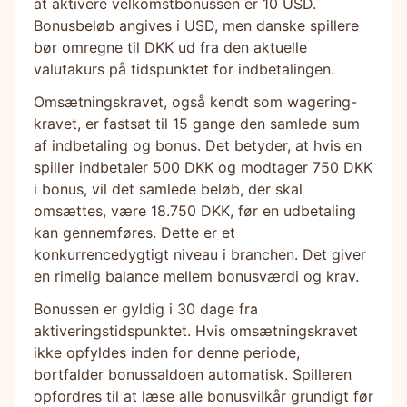
at aktivere velkomstbonussen er 10 USD.
Bonusbeløb angives i USD, men danske spillere
bør omregne til DKK ud fra den aktuelle
valutakurs på tidspunktet for indbetalingen.
Omsætningskravet, også kendt som wagering-
kravet, er fastsat til 15 gange den samlede sum
af indbetaling og bonus. Det betyder, at hvis en
spiller indbetaler 500 DKK og modtager 750 DKK
i bonus, vil det samlede beløb, der skal
omsættes, være 18.750 DKK, før en udbetaling
kan gennemføres. Dette er et
konkurrencedygtigt niveau i branchen. Det giver
en rimelig balance mellem bonusværdi og krav.
Bonussen er gyldig i 30 dage fra
aktiveringstidspunktet. Hvis omsætningskravet
ikke opfyldes inden for denne periode,
bortfalder bonussaldoen automatisk. Spilleren
opfordres til at læse alle bonusvilkår grundigt før