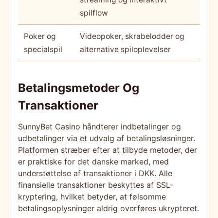
spilflow
Poker og
Videopoker, skrabelodder og
specialspil
alternative spiloplevelser
Betalingsmetoder Og
Transaktioner
SunnyBet Casino håndterer indbetalinger og
udbetalinger via et udvalg af betalingsløsninger.
Platformen stræber efter at tilbyde metoder, der
er praktiske for det danske marked, med
understøttelse af transaktioner i DKK. Alle
finansielle transaktioner beskyttes af SSL-
kryptering, hvilket betyder, at følsomme
betalingsoplysninger aldrig overføres ukrypteret.