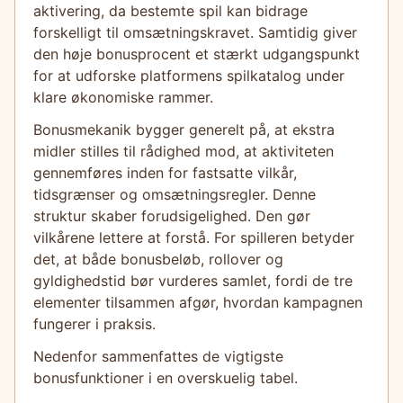
aktivering, da bestemte spil kan bidrage
forskelligt til omsætningskravet. Samtidig giver
den høje bonusprocent et stærkt udgangspunkt
for at udforske platformens spilkatalog under
klare økonomiske rammer.
Bonusmekanik bygger generelt på, at ekstra
midler stilles til rådighed mod, at aktiviteten
gennemføres inden for fastsatte vilkår,
tidsgrænser og omsætningsregler. Denne
struktur skaber forudsigelighed. Den gør
vilkårene lettere at forstå. For spilleren betyder
det, at både bonusbeløb, rollover og
gyldighedstid bør vurderes samlet, fordi de tre
elementer tilsammen afgør, hvordan kampagnen
fungerer i praksis.
Nedenfor sammenfattes de vigtigste
bonusfunktioner i en overskuelig tabel.