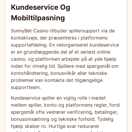
Kundeservice Og
Mobiltilpasning
SunnyBet Casino tilbyder spillersupport via de
kontaktveje, der præsenteres i platformens
supportafdeling. En velorganiseret kundeservice
er en grundlæggende del af et seriøst online
casino, og platformen arbejder på at yde hjælp
inden for rimelig tid. Spillere med spørgsmål om
kontohåndtering, bonusvilkår eller tekniske
problemer kan kontakte det tilgængelige
supportteam.
Kundeservice spiller en vigtig rolle i mødet
mellem spiller, konto og platformens regler, fordi
spørgsmål ofte vedrører verificering, betalinger,
bonusomsætning og tekniske forhold. Tydelig
hjælp skaber ro. Hurtige svar reducerer