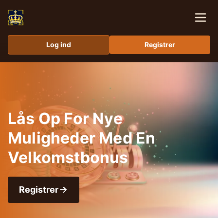
Log ind
Registrer
Lås Op For Nye
Muligheder Med En
Velkomstbonus
Registrer