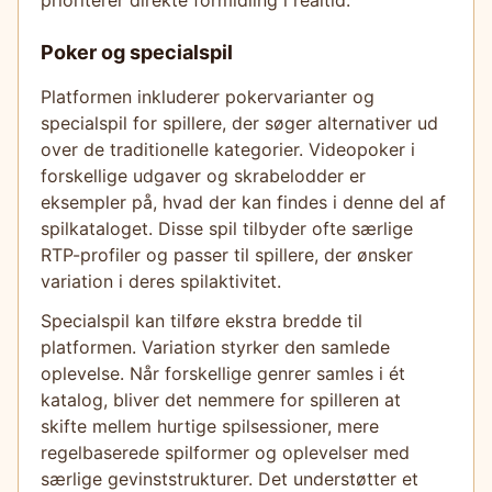
Poker og specialspil
Platformen inkluderer pokervarianter og
specialspil for spillere, der søger alternativer ud
over de traditionelle kategorier. Videopoker i
forskellige udgaver og skrabelodder er
eksempler på, hvad der kan findes i denne del af
spilkataloget. Disse spil tilbyder ofte særlige
RTP-profiler og passer til spillere, der ønsker
variation i deres spilaktivitet.
Specialspil kan tilføre ekstra bredde til
platformen. Variation styrker den samlede
oplevelse. Når forskellige genrer samles i ét
katalog, bliver det nemmere for spilleren at
skifte mellem hurtige spilsessioner, mere
regelbaserede spilformer og oplevelser med
særlige gevinststrukturer. Det understøtter et