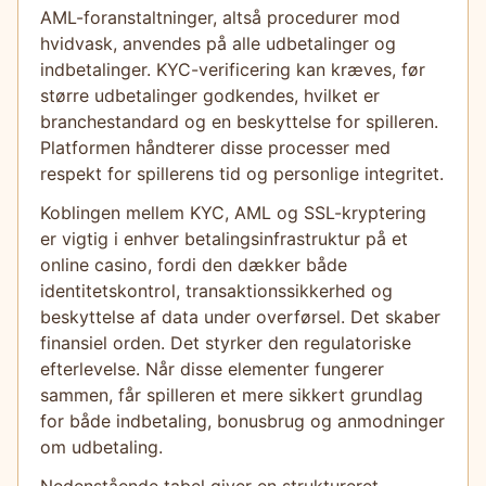
AML-foranstaltninger, altså procedurer mod
hvidvask, anvendes på alle udbetalinger og
indbetalinger. KYC-verificering kan kræves, før
større udbetalinger godkendes, hvilket er
branchestandard og en beskyttelse for spilleren.
Platformen håndterer disse processer med
respekt for spillerens tid og personlige integritet.
Koblingen mellem KYC, AML og SSL-kryptering
er vigtig i enhver betalingsinfrastruktur på et
online casino, fordi den dækker både
identitetskontrol, transaktionssikkerhed og
beskyttelse af data under overførsel. Det skaber
finansiel orden. Det styrker den regulatoriske
efterlevelse. Når disse elementer fungerer
sammen, får spilleren et mere sikkert grundlag
for både indbetaling, bonusbrug og anmodninger
om udbetaling.