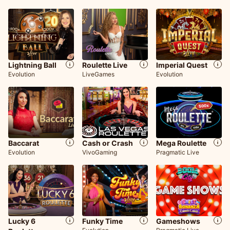
Lightning Ball
Roulette Live
Imperial Quest
Evolution
LiveGames
Evolution
Baccarat
Cash or Crash
Mega Roulette
Evolution
VivoGaming
Pragmatic Live
Lucky 6
Funky Time
Gameshows