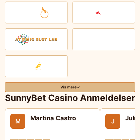
Vis mere
SunnyBet Casino Anmeldelser
Martina Castro
Julia
M
J