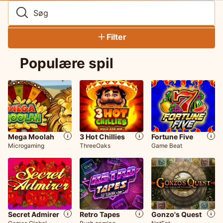
Filter
Populære spil
Mega Moolah
3 Hot Chillies
Fortune Five
Microgaming
ThreeOaks
Game Beat
Secret Admirer
Retro Tapes
Gonzo's Quest