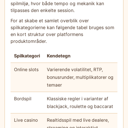
spilmiljø, hvor både tempo og mekanik kan
tilpasses den enkelte session.
For at skabe et samlet overblik over
spilkategorierne kan følgende tabel bruges som
en kort struktur over platformens
produktområder.
Spilkategori
Kendetegn
Online slots
Varierende volatilitet, RTP,
bonusrunder, multiplikatorer og
temaer
Bordspil
Klassiske regler i varianter af
blackjack, roulette og baccarat
Live casino
Realtidsspil med live dealere,
streaming og interaktivt