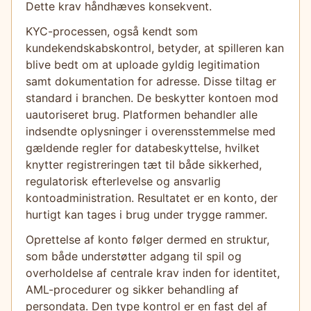
Dette krav håndhæves konsekvent.
KYC-processen, også kendt som
kundekendskabskontrol, betyder, at spilleren kan
blive bedt om at uploade gyldig legitimation
samt dokumentation for adresse. Disse tiltag er
standard i branchen. De beskytter kontoen mod
uautoriseret brug. Platformen behandler alle
indsendte oplysninger i overensstemmelse med
gældende regler for databeskyttelse, hvilket
knytter registreringen tæt til både sikkerhed,
regulatorisk efterlevelse og ansvarlig
kontoadministration. Resultatet er en konto, der
hurtigt kan tages i brug under trygge rammer.
Oprettelse af konto følger dermed en struktur,
som både understøtter adgang til spil og
overholdelse af centrale krav inden for identitet,
AML-procedurer og sikker behandling af
persondata. Den type kontrol er en fast del af