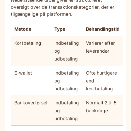
Nedenstående tabel giver en struktureret
oversigt over de transaktionskategorier, der er
tilgængelige på platformen.
Metode
Type
Behandlingstid
Kortbetaling
Indbetaling
Varierer efter
og
leverandør
udbetaling
E-wallet
Indbetaling
Ofte hurtigere
og
end
udbetaling
kortbetaling
Bankoverførsel
Indbetaling
Normalt 2 til 5
og
bankdage
udbetaling