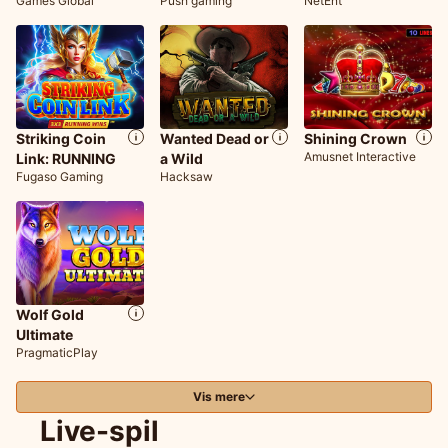
Games Global
Push gaming
NetEnt
Striking Coin
Wanted Dead or
Shining Crown
Amusnet Interactive
Link: RUNNING
a Wild
Fugaso Gaming
Hacksaw
Wolf Gold
Ultimate
PragmaticPlay
Vis mere
Live-spil