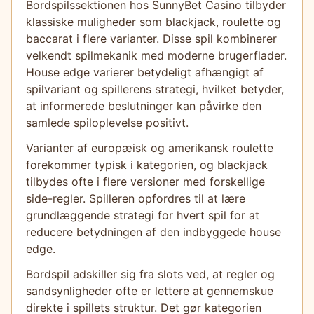
Bordspilssektionen hos SunnyBet Casino tilbyder
klassiske muligheder som blackjack, roulette og
baccarat i flere varianter. Disse spil kombinerer
velkendt spilmekanik med moderne brugerflader.
House edge varierer betydeligt afhængigt af
spilvariant og spillerens strategi, hvilket betyder,
at informerede beslutninger kan påvirke den
samlede spiloplevelse positivt.
Varianter af europæisk og amerikansk roulette
forekommer typisk i kategorien, og blackjack
tilbydes ofte i flere versioner med forskellige
side-regler. Spilleren opfordres til at lære
grundlæggende strategi for hvert spil for at
reducere betydningen af den indbyggede house
edge.
Bordspil adskiller sig fra slots ved, at regler og
sandsynligheder ofte er lettere at gennemskue
direkte i spillets struktur. Det gør kategorien